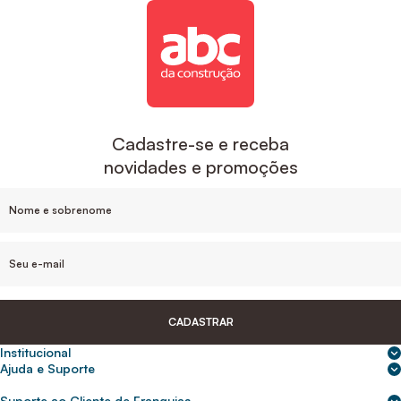
Cadastre-se e receba
novidades e promoções
CADASTRAR
Institucional
Sobre nós
Ajuda e Suporte
Central de Ajuda
Nossas lojas
Suporte ao Cliente de Franquias