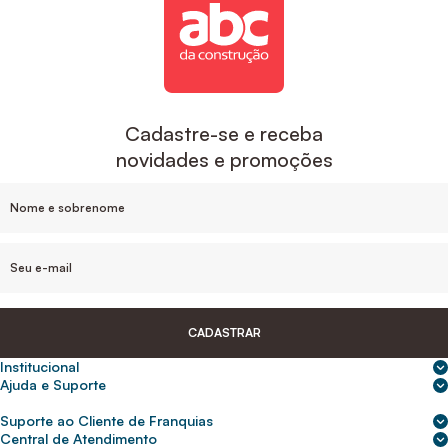
Cadastre-se e receba
novidades e promoções
CADASTRAR
Institucional
Sobre nós
Ajuda e Suporte
Central de Ajuda
Nossas lojas
Suporte ao Cliente de Franquias
Frete e entrega
Para empresas
2ª Via de Boletos - Crédito ABC
Central de Atendimento