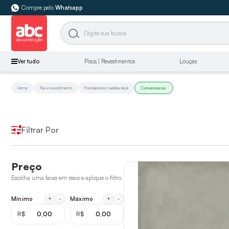
Compre pelo
Whatsapp
Ver tudo
Pisos | Revestimentos
Louças
Home
Piso e revestimento
Porcelanatos madeira deck
Convencionais
Filtrar Por
Preço
Escolha uma faixa em reais e aplique o filtro.
+
-
+
-
Mínimo
Máximo
R$
R$