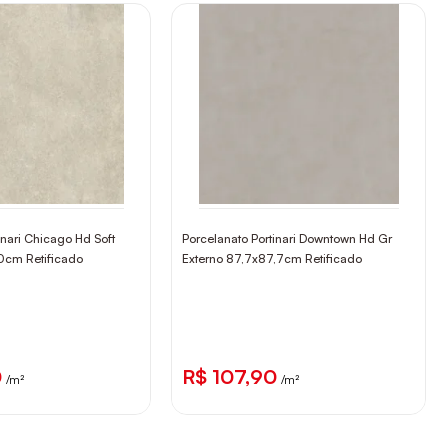
inari Chicago Hd Soft
Porcelanato Portinari Downtown Hd Gr
0cm Retificado
Externo 87,7x87,7cm Retificado
0
R$ 107,90
/m²
/m²