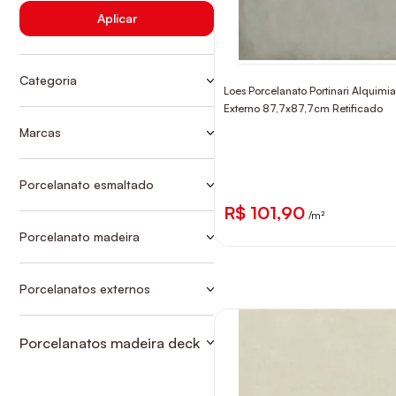
Aplicar
Categoria
Loes Porcelanato Portinari Alquimi
CONVENCIONAIS
Externo 87,7x87,7cm Retificado
GRANDES FORMATOS-
Marcas
RETIFICADO
Ver mais
BIANCOGRES
POR ESM RET EXT - 90X90
CEUSA
Porcelanato esmaltado
PORC MADEIRA DECK
POR ESM RET EXT - 90X90
ELIANE
R$ 101,90
/m²
INCEPA
Porcelanato madeira
PORC MADEIRA DECK
PORTINARI
PORTOBELLO
Porcelanatos externos
GRANDES FORMATOS-
RETIFICADO
Porcelanatos madeira deck
CONVENCIONAIS