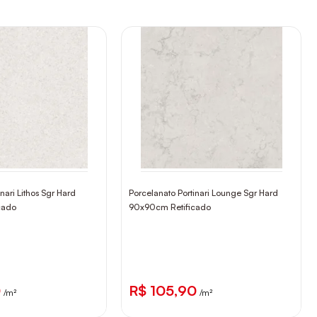
nari Lithos Sgr Hard
Porcelanato Portinari Lounge Sgr Hard
cado
90x90cm Retificado
0
R$ 105,90
/m²
/m²