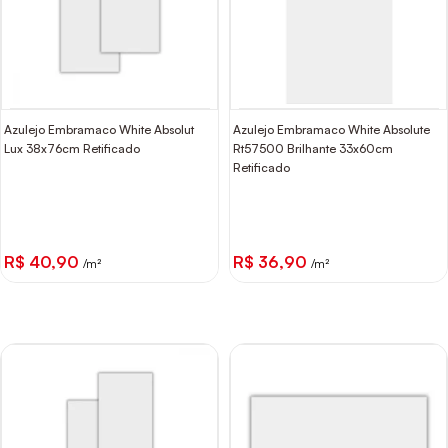
Azulejo Embramaco White Absolut
Azulejo Embramaco White Absolute
Lux 38x76cm Retificado
Rt57500 Brilhante 33x60cm
Retificado
R$ 40,90
R$ 36,90
/m²
/m²