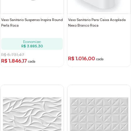
Vaso Sanitário Suspenso Inspira Round
Vaso Sanitário Para Caixa Acoplada
Perla Roca
Nexo Branco Roca
Economize:
R$ 3.885,30
R$ 5.731,47
R$ 1.016,00
cada
R$ 1.846,17
cada