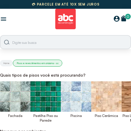
🚚
FRETE GRÁTIS SUL E SUDESTE
0
shopping_bag
account_circle
menu
Home
Pisos e revestimentos em criciúma - sc
Quais tipos de pisos você está procurando?
Fachada
Pastilha Piso ou
Piscina
Piso Cerâmica
Piso
Parede