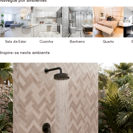
Navegue por ambientes
Sala de Estar
Cozinha
Banheiro
Quarto
E
Inspire-se neste ambiente