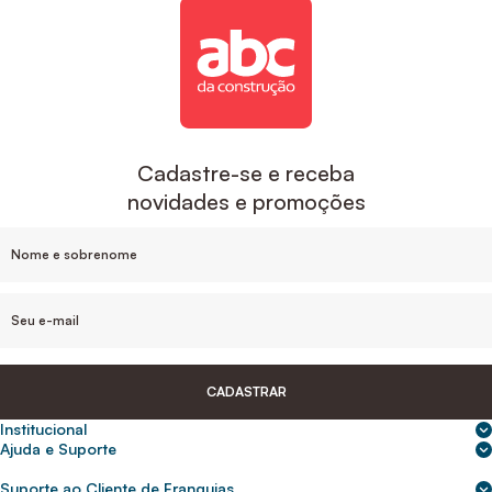
Cadastre-se e receba
novidades e promoções
CADASTRAR
Institucional
Sobre nós
Ajuda e Suporte
Central de Ajuda
Nossas lojas
Suporte ao Cliente de Franquias