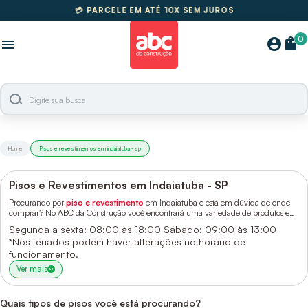
🚚
FRETE GRÁTIS SUL E SUDESTE
0
shopping_bag
account_circle
menu
Home
Pisos e revestimentos em indaiatuba - sp
Pisos e Revestimentos em Indaiatuba - SP
Procurando por
piso e revestimento
em Indaiatuba e está em dúvida de onde
comprar? No ABC da Construção você encontrará uma variedade de produtos e
marcas que vão permitir transformar um ambiente simples em um local
Segunda a sexta: 08:00 às 18:00
Sábado: 09:00 às 13:00
sofisticado e aconchegante. Conheça um pouco mais sobre e faça a escolha
*Nos feriados podem haver alterações no horário de
perfeita.
funcionamento.
Ver mais
Quais tipos de pisos você está procurando?