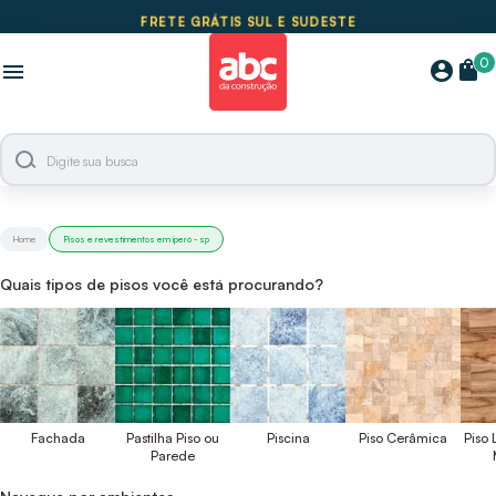
FRETE GRÁTIS SUL E SUDESTE
0
shopping_bag
account_circle
menu
Home
Pisos e revestimentos em iperó - sp
Quais tipos de pisos você está procurando?
Fachada
Pastilha Piso ou
Piscina
Piso Cerâmica
Piso
Parede