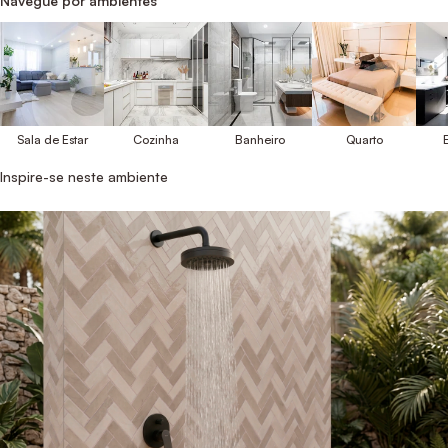
Navegue por ambientes
Sala de Estar
Cozinha
Banheiro
Quarto
E
Inspire-se neste ambiente