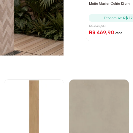
Matte Master Celite 12cm
Economize:
R$ 1
R$ 642,90
R$ 469,90
cada