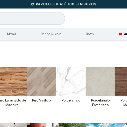
FRETE GRÁTIS SUL E SUDESTE
Metais
Banho Quente
Tintas
confirmation_number
Cu
iso Laminado de
Piso Vinílico
Porcelanato
Porcelanato
Por
Madeira
Esmaltado
M