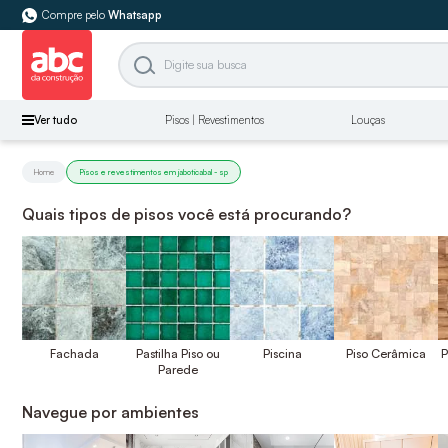
Compre pelo
Whatsapp
Ver tudo
Pisos | Revestimentos
Louças
Home
Pisos e revestimentos em jaboticabal - sp
Quais tipos de pisos você está procurando?
Fachada
Pastilha Piso ou
Piscina
Piso Cerâmica
P
Parede
Navegue por ambientes