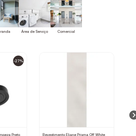
randa
Área de Serviço
Comercial
-27%
mpeza Preto
Revestimento Eliane Prisma Off White