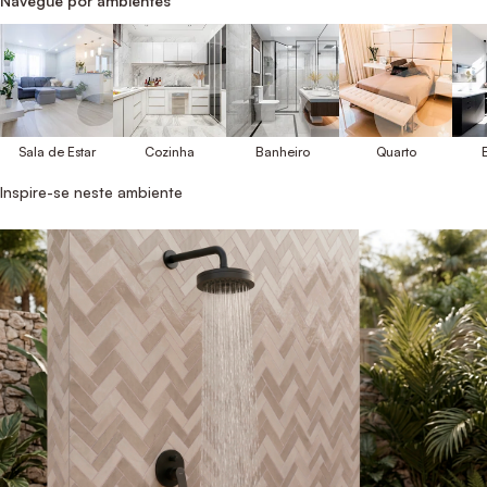
Navegue por ambientes
Sala de Estar
Cozinha
Banheiro
Quarto
E
Inspire-se neste ambiente