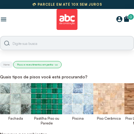
💳 PARCELE EM ATÉ 10X SEM JUROS
🚚
FRETE GRÁTIS SUL E SUDESTE
0
shopping_bag
account_circle
menu
Home
Pisos e revestimentos em penha - sc
Quais tipos de pisos você está procurando?
Fachada
Pastilha Piso ou
Piscina
Piso Cerâmica
Piso
Parede