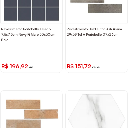
Revestimento Portobello Telado
Revestimento Bold Luton Ash Assim
7,5x7,5cm Navy Ft Mate 30x30cm
29x39 Tel A Portobello 07x26cm
Bold
R$ 196,92
R$ 151,72
/m²
caixa