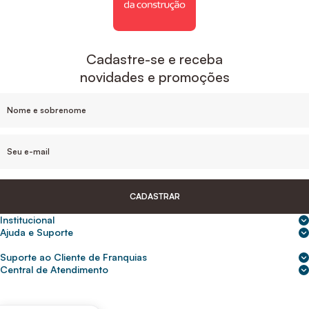
Cadastre-se e receba
novidades e promoções
CADASTRAR
Institucional
Sobre nós
Ajuda e Suporte
Central de Ajuda
Nossas lojas
Suporte ao Cliente de Franquias
Frete e entrega
Para empresas
2ª Via de Boletos - Crédito ABC
Central de Atendimento
Trocas e devoluções
0800 200 0216
Seja um franqueado
Portal de solicitação do titular
Cupons de desconto
Trabalhe conosco
(31) 9 9105-5920