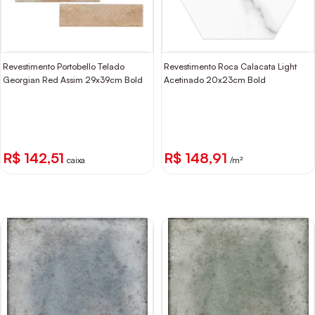
Revestimento Portobello Telado
Revestimento Roca Calacata Light
Georgian Red Assim 29x39cm Bold
Acetinado 20x23cm Bold
R$ 142,51
R$ 148,91
caixa
/m²