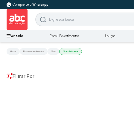
Compre pelo
Whatsapp
Ver tudo
Pisos | Revestimentos
Louças
Home
Pisos e revestimentos
Gres
Gres brilhante
Filtrar Por