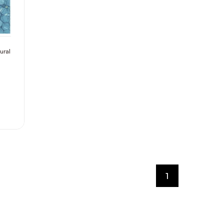
ural
1