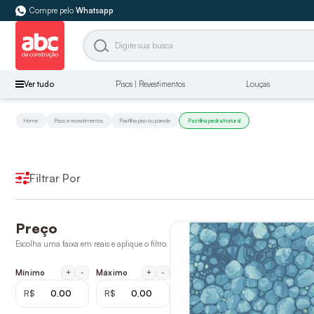
Compre pelo
Whatsapp
Ver tudo
Pisos | Revestimentos
Louças
Home
Pisos e revestimentos
Pastilha piso ou parede
Pastilha pedra/natural
Filtrar Por
Preço
Escolha uma faixa em reais e aplique o filtro.
+
-
+
-
Mínimo
Máximo
R$
R$