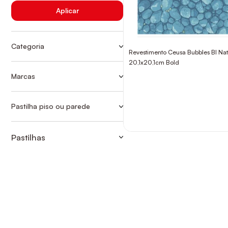
Aplicar
Categoria
Revestimento Ceusa Bubbles Bl Nat
PASTILHA PEDRA/NATURAL
20,1x20,1cm Bold
PEDRA/NATURAL
Marcas
CEUSA
Pastilha piso ou parede
PASTILHA PEDRA/NATURAL
Pastilhas
PEDRA/NATURAL