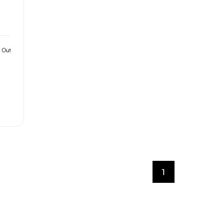
 Out
1