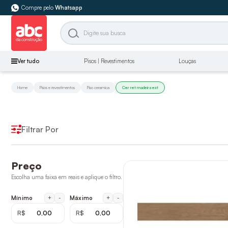
Compre pelo
Whatsapp
Ver tudo
Pisos | Revestimentos
Louças
Home
Pisos e revestimentos
Piso ceramica
Cer ret madeira ext
Filtrar Por
Preço
Escolha uma faixa em reais e aplique o filtro.
+
-
+
-
Mínimo
Máximo
R$
R$