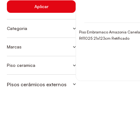
Aplicar
Categoria
Piso Embramaco Amazonia Canela
CER RET MADEIRA EXT
Rt11025 21x123cm Retificado
CONVENCIONAIS-RETIFICADO
Marcas
EMBRAMACO
Piso ceramica
CER RET MADEIRA EXT
Pisos cerâmicos externos
CONVENCIONAIS-RETIFICADO