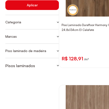
Aplicar
Categoria
Piso Laminado Durafloor Harmony 
COMERCIAIS CLICK
24,8x134cm El Calafate
LAMINADO COMERCIAL CLICK
Marcas
DURAFLOOR
EUCAFLOOR
Piso laminado de madeira
LAMINADO COMERCIAL CLICK
R$ 128,91
/m²
Pisos laminados
COMERCIAIS CLICK