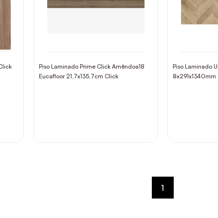
Click
Piso Laminado Prime Click Amêndoa18
Piso Laminado U
Eucafloor 21,7x135,7cm Click
8x291x1340mm 
1