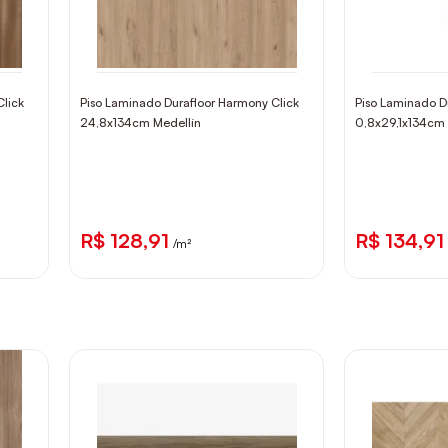
Click
Piso Laminado Durafloor Harmony Click
Piso Laminado D
24,8x134cm Medellín
0,8x29,1x134cm
R$ 128,91
R$ 134,91
/m²