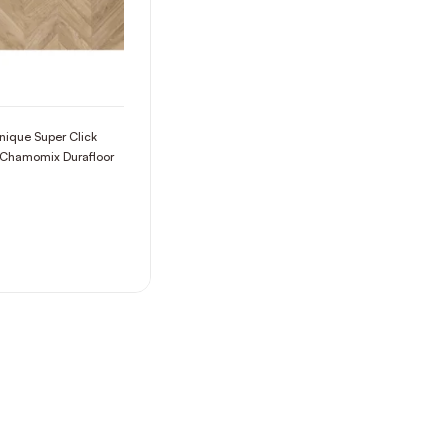
nique Super Click
Chamomix Durafloor