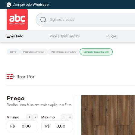
Compre pelo
Whatsapp
Ver tudo
Pisos | Revestimentos
Louças
Home
Pisos e revestimentos
Piso laminado de madeira
Laminado comercial click
Filtrar Por
Preço
Escolha uma faixa em reais e aplique o filtro.
+
-
+
-
Mínimo
Máximo
R$
R$