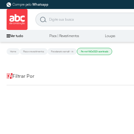
Compre pelo
Whatsapp
Ver tudo
Pisos | Revestimentos
Louças
Home
Pisos e revestimentos
Porcelanato esmalt - in
Pe-ret-160x320-acetinado
Filtrar Por