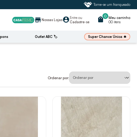
Torne-se um franqueado
0
Entre
ou
shopping_bag
Meu carrinho
account_circle
store
Nossas Lojas
Cadastre-se
00 itens
🔥
Super Chance Única
pons
Outlet ABC 🏷️
Ordenar por: