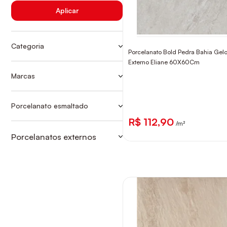
Aplicar
Categoria
Porcelanato Bold Pedra Bahia Gel
CONVENCIONAIS-BOLD
Externo Eliane 60X60Cm
CONVENCIONAIS-RETIFICADO
Marcas
ELIANE
POR ESM BOLD EXT - 60X60
PORTINARI
Porcelanato esmaltado
POR ESM BOLD EXT - 60X60
PORTOBELLO
R$ 112,90
/m²
Porcelanatos externos
CONVENCIONAIS-BOLD
CONVENCIONAIS-RETIFICADO