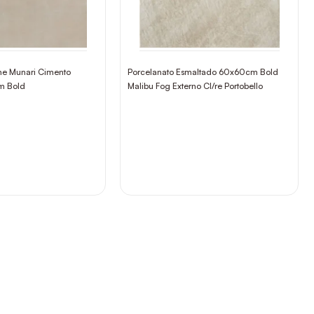
ane Munari Cimento
Porcelanato Esmaltado 60x60cm Bold
m Bold
Malibu Fog Externo Cl/re Portobello