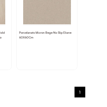
Bold
Porcelanato Micron Bege No Slip Eliane
lo
60X60Cm
1