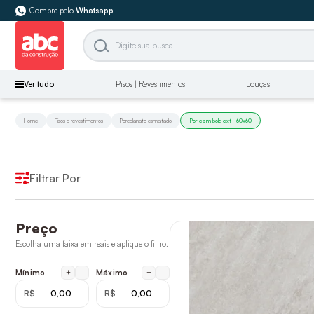
Compre pelo
Whatsapp
Ver tudo
Pisos | Revestimentos
Louças
Home
Pisos e revestimentos
Porcelanato esmaltado
Por esm bold ext - 60x60
Filtrar Por
Preço
Escolha uma faixa em reais e aplique o filtro.
+
-
+
-
Mínimo
Máximo
R$
R$