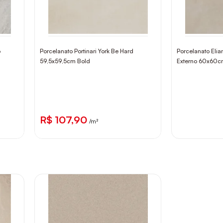
o
Porcelanato Portinari York Be Hard
Porcelanato Eli
59,5x59,5cm Bold
Externo 60x60c
R$ 107,90
/m²