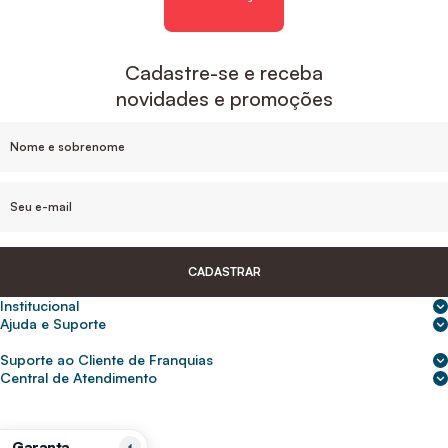
Cadastre-se e receba
novidades e promoções
CADASTRAR
Institucional
Sobre nós
Ajuda e Suporte
Central de Ajuda
Nossas lojas
Suporte ao Cliente de Franquias
Frete e entrega
Para empresas
2ª Via de Boletos - Crédito ABC
Central de Atendimento
Trocas e devoluções
0800 200 0216
Seja um franqueado
Portal de solicitação do titular
Cupons de desconto
Trabalhe conosco
(31) 9 9105-5920
Siga-nos
Política de Privacidade
Garanta