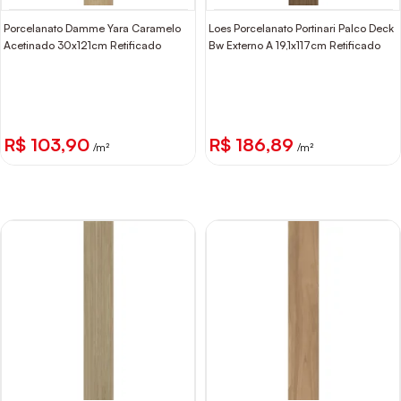
Porcelanato Damme Yara Caramelo
Loes Porcelanato Portinari Palco Deck
Acetinado 30x121cm Retificado
Bw Externo A 19,1x117cm Retificado
R$ 103,90
R$ 186,89
/m²
/m²