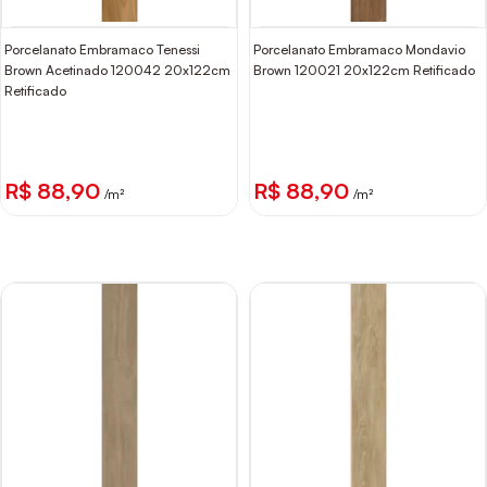
Porcelanato Embramaco Tenessi
Porcelanato Embramaco Mondavio
Brown Acetinado 120042 20x122cm
Brown 120021 20x122cm Retificado
Retificado
R$ 88,90
R$ 88,90
/m²
/m²