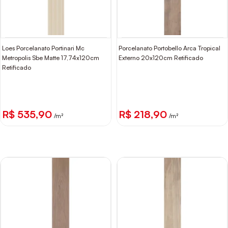
Loes Porcelanato Portinari Mc
Porcelanato Portobello Arca Tropical
Metropolis Sbe Matte 17,74x120cm
Externo 20x120cm Retificado
Retificado
R$ 535,90
R$ 218,90
/m²
/m²