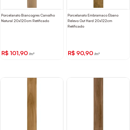
Porcelanato Biancogres Carvalho
Porcelanato Embramaco Ébano
Natural 20x120cm Retificado
Relevo Out Hard 20x122cm
Retificado
R$ 101,90
R$ 90,90
/m²
/m²