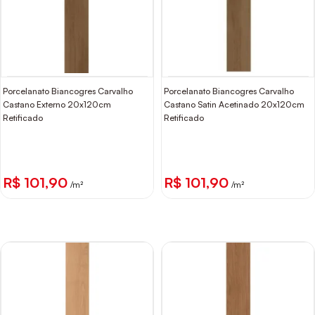
Porcelanato Biancogres Carvalho
Porcelanato Biancogres Carvalho
Castano Externo 20x120cm
Castano Satin Acetinado 20x120cm
Retificado
Retificado
R$ 101,90
R$ 101,90
/m²
/m²