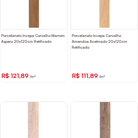
Porcelanato Incepa Carvalho Marrom
Porcelanato Incepa Carvalho
Aspero 20x120cm Retificado
Amendoa Acetinado 20x120cm
Retificado
R$ 121,89
R$ 111,89
/m²
/m²