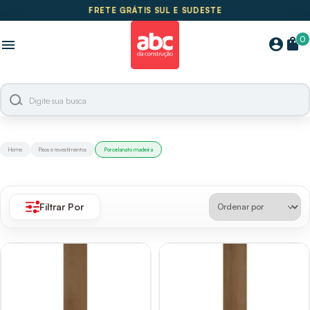
Torne-se um franqueado
0
shopping_bag
account_circle
menu
Home
Pisos e revestimentos
Porcelanato madeira
Filtrar Por