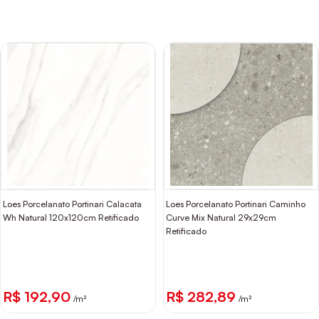
Loes Porcelanato Portinari Calacata
Loes Porcelanato Portinari Caminho
Wh Natural 120x120cm Retificado
Curve Mix Natural 29x29cm
Retificado
R$ 192,90
R$ 282,89
/m²
/m²