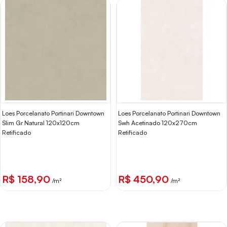
Loes Porcelanato Portinari Downtown
Loes Porcelanato Portinari Downtown
Slim Gr Natural 120x120cm
Swh Acetinado 120x270cm
Retificado
Retificado
R$ 158,90
R$ 450,90
/m²
/m²