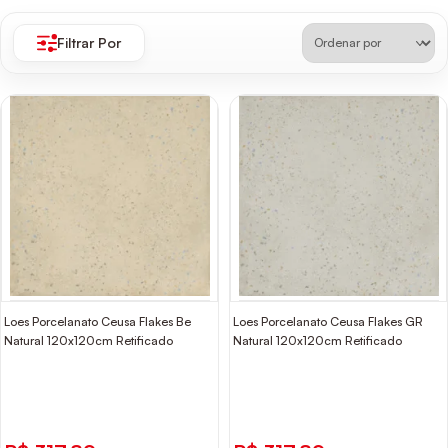
Filtrar Por
Loes Porcelanato Ceusa Flakes Be
Loes Porcelanato Ceusa Flakes GR
Natural 120x120cm Retificado
Natural 120x120cm Retificado