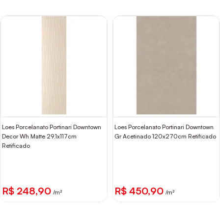
Loes Porcelanato Portinari Downtown
Loes Porcelanato Portinari Downtown
Decor Wh Matte 29,1x117cm
Gr Acetinado 120x270cm Retificado
Retificado
R$ 248,90
R$ 450,90
/m²
/m²