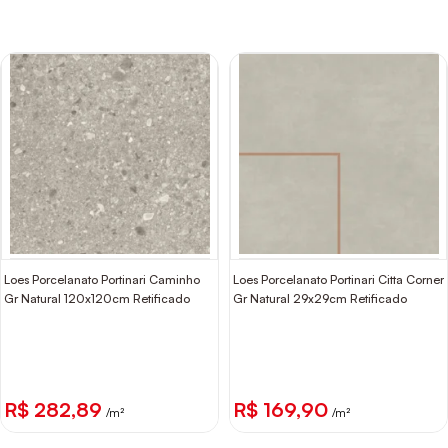
Loes Porcelanato Portinari Caminho
Loes Porcelanato Portinari Citta Corner
Gr Natural 120x120cm Retificado
Gr Natural 29x29cm Retificado
R$ 282,89
R$ 169,90
/m²
/m²