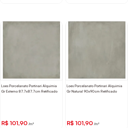
Loes Porcelanato Portinari Alquimia
Loes Porcelanato Portinari Alquimia
Gr Externo 87,7x87,7cm Retificado
Gr Natural 90x90cm Retificado
R$ 101,90
R$ 101,90
/m²
/m²