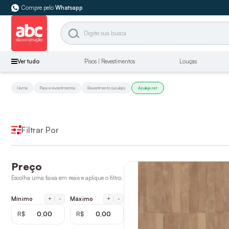
Compre pelo
Whatsapp
Ver tudo
Pisos | Revestimentos
Louças
Home
Pisos e revestimentos
Revestimento (azulejo)
Azulejo ret
Filtrar Por
Preço
Escolha uma faixa em reais e aplique o filtro.
+
-
+
-
Mínimo
Máximo
R$
R$