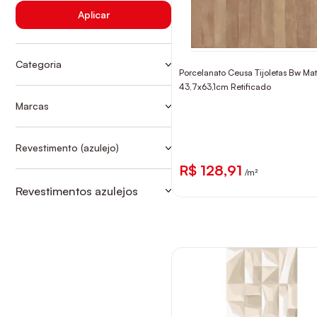
Aplicar
Categoria
Porcelanato Ceusa Tijoletas Bw Mat
AZULEJO RET
43,7x63,1cm Retificado
CONVENCIONAIS-RETIFICADO
Marcas
Ver mais
CEUSA
ELIANE
Revestimento (azulejo)
AZULEJO RET
EMBRAMACO
R$ 128,91
/m²
FIORANNO
Revestimentos azulejos
CONVENCIONAIS-RETIFICADO
IDEALLE
MARMOCERÂMICA
PORTINARI