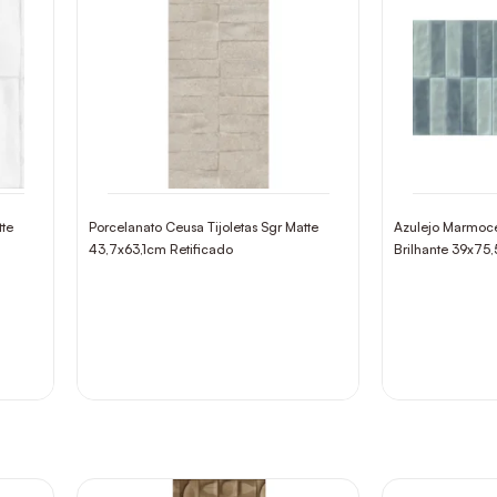
tte
Porcelanato Ceusa Tijoletas Sgr Matte
Azulejo Marmoce
43,7x63,1cm Retificado
Brilhante 39x75