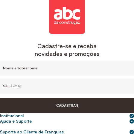
Cadastre-se e receba
novidades e promoções
CADASTRAR
Institucional
Sobre nós
Ajuda e Suporte
Central de Ajuda
Nossas lojas
Suporte ao Cliente de Franquias
Frete e entrega