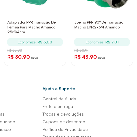
Adaptador PPR Transição De
Joelho PPR 90º De Transição
Fêmea Para Macho Amanco
Macho DN32x3/4 Amanco
25x3/4cm
Economize:
R$ 5,00
Economize:
R$ 7,01
R$ 35,90
R$ 50,91
R$ 30,90
R$ 43,90
cada
cada
Ajuda e Suporte
Central de Ajuda
s
Frete e entrega
sas
Trocas e devoluções
nqueado
Cupons de desconto
nosco
Política de Privacidade
Privacidade e segurança