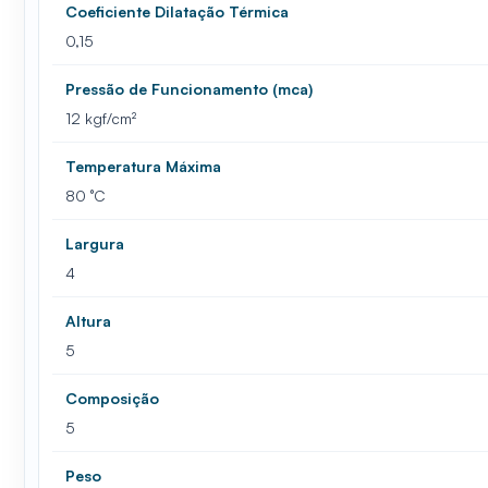
Coeficiente Dilatação Térmica
0,15
Pressão de Funcionamento (mca)
12 kgf/cm²
Temperatura Máxima
80 °C
Largura
4
Altura
5
Composição
5
Peso