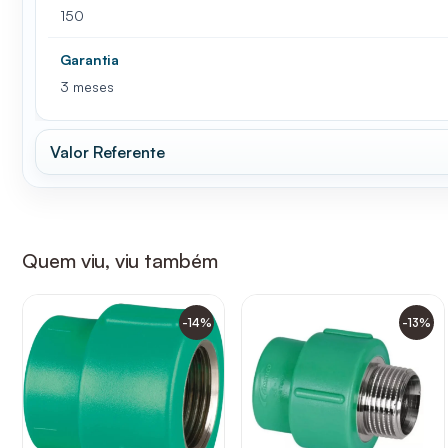
150
Garantia
3 meses
Valor Referente
Quem viu, viu também
-14%
-13%