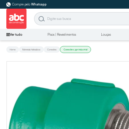
Compre pelo
Whatsapp
Ver tudo
Pisos | Revestimentos
Louças
Home
Materiais hidráulicos
Conexões
Conexões ppr industrial