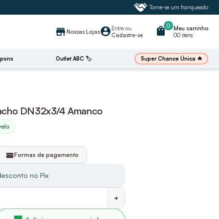
Torne-se um franqueado
0
Entre
ou
shopping_bag
Meu carrinho
account_circle
store
Nossas Lojas
Cadastre-se
00 itens
🔥
Super Chance Única
pons
Outlet ABC 🏷️
Macho DN32x3/4 Amanco
velo
Formas de pagamento
esconto no Pix
+