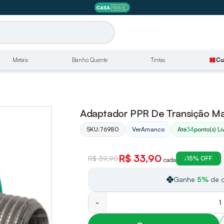
Metais
Banho Quente
Tintas
confirmation_number
Cu
Adaptador PPR De Transição 
SKU:
76980
Até
34
ponto(s) Li
Ver
Amanco
R$ 33,90
R$ 39,90
15% OFF
cada
Ganhe
5%
de d
-