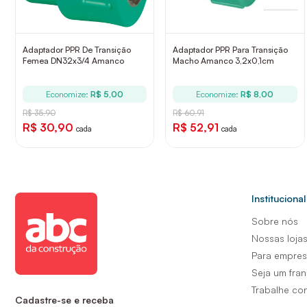
Adaptador PPR De Transição
Adaptador PPR Para Transição
Femea DN32x3/4 Amanco
Macho Amanco 3,2x0,1cm
Economize:
R$ 5,00
Economize:
R$ 8,00
R$ 35,90
R$ 60,91
R$ 30,90
R$ 52,91
cada
cada
Institucional
Sobre nós
Nossas loja
Para empre
Seja um fra
Trabalhe co
Cadastre-se e receba