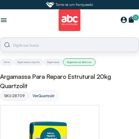
Torne-se um franqueado
0
shopping_bag
account_circle
menu
Home
Argamassas e rejuntes
Argamassas
Argamassas diversas
Argamassa Para Reparo Estrutural 20kg
Quartzolit
SKU:
28709
Ver
Quartzolit