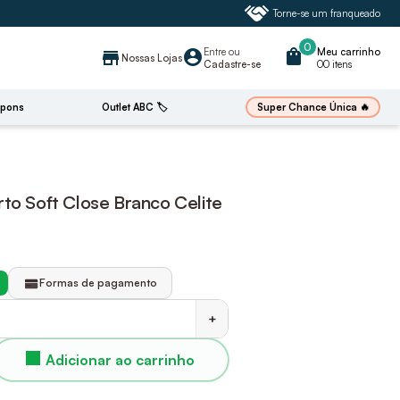
Torne-se um franqueado
0
Entre
ou
shopping_bag
Meu carrinho
account_circle
store
Nossas Lojas
Cadastre-se
00 itens
🔥
Super Chance Única
pons
Outlet ABC 🏷️
to Soft Close Branco Celite
Formas de pagamento
+
Adicionar ao carrinho