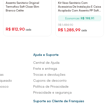
Assento Sanitário Original
Kit Vaso Sanitário Com
Termofixo Soft Close Slim
Acessórios De Instalação E Caixa
Branco Celite
Acoplada Com Assento PP Soft
Close Elite Branco Celite
Economize:
R$ 198,91
R$ 1.484,90
R$ 812,90
R$ 1.285,99
cada
cada
Ajuda e Suporte
Central de Ajuda
s
Frete e entrega
sas
Trocas e devoluções
nqueado
Cupons de desconto
nosco
Política de Privacidade
Privacidade e segurança
Suporte ao Cliente de Franquias