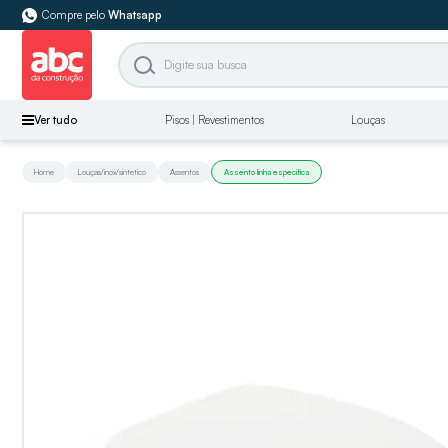
Compre pelo
Whatsapp
Ver tudo
Pisos | Revestimentos
Louças
Home
Louças/inox/sintetico
Assentos
Assento linha especifica