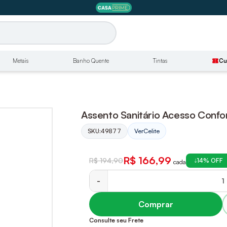
Metais
Banho Quente
Tintas
confirmation_number
Cu
Assento Sanitário Acesso Confor
SKU:
49877
Ver
Celite
R$ 166,99
R$ 194,90
14% OFF
cada
-
Comprar
Consulte seu Frete