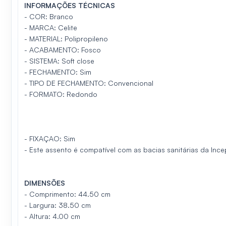
INFORMAÇ
Õ
ES T
É
CNICAS
-
COR: Branco
-
MARCA: Celite
-
MATERIAL: Polipropileno
-
ACABAMENTO: Fosco
-
SISTEMA: Soft close
-
FECHAMENTO: Sim
-
TIPO DE FECHAMENTO: Convencional
-
FORMATO: Redondo
-
FIXAÇAO: Sim
-
Este assento é compatível com as bacias sanitárias da Ince
DIMENS
ÕES
-
C
omprimento
:
44.50 cm
-
L
argura
:
38.50 cm
-
A
ltura
:
4.00 cm