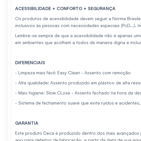
ACESSIBILIDADE + CONFORTO + SEGURANÇA
Os produtos de acessibilidade devem seguir a Norma Brasile
inclusivos às pessoas com necessidades especiais (PcD...), 
Lembre-se sempre de que a acessibilidade não é apenas uma
em ambientes que acolhem a todos de maneira digna e inclus
DIFERENCIAIS
- Limpeza mais fácil: Easy Clean - Assento com remoção
- Alta qualidade: Assento produzido em plástico de alta resis
- Mais higiene: Slow CLose - Assento fechado na hora da de
- Sistema de fechamento suave que evita ruídos e acidentes
GARANTIA
Este produto Deca é produzido dentro dos mais avançados pa
ano para defeitos de fabricação, a partir da data de sua a