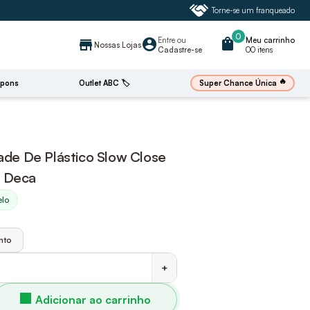
Torne-se um franqueado
0
Entre
ou
shopping_bag
Meu carrinho
account_circle
store
Nossas Lojas
Cadastre-se
00 itens
🔥
Super Chance Única
pons
Outlet ABC 🏷️
dade De Plástico Slow Close
o Deca
elo
nto
+
Adicionar ao carrinho