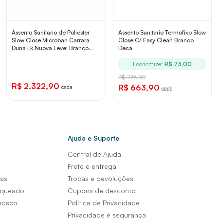
Assento Sanitário de Poliéster
Assento Sanitário Termofixo Slow
Slow Close Microban Carrara
Close C/ Easy Clean Branco
Duna Lk Nuova Level Branco
Deca
Deca
Economize:
R$ 73,00
R$ 736,90
R$ 2.322,90
R$ 663,90
cada
cada
Ajuda e Suporte
Central de Ajuda
s
Frete e entrega
sas
Trocas e devoluções
nqueado
Cupons de desconto
nosco
Política de Privacidade
Privacidade e segurança