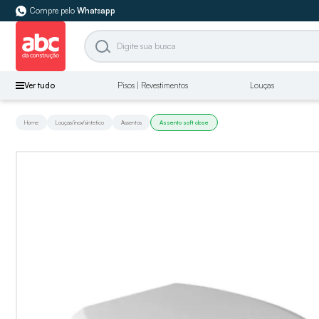
Compre pelo
Whatsapp
Ver tudo
Pisos | Revestimentos
Louças
Home
Louças/inox/sintetico
Assentos
Assento soft close