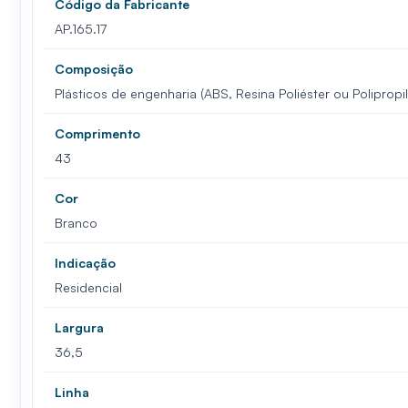
Código da Fabricante
AP.165.17
Composição
Plásticos de engenharia (ABS, Resina Poliéster ou Polipropi
Comprimento
43
Cor
Branco
Indicação
Residencial
Largura
36,5
Linha