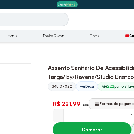
Metais
Banho Quente
Tintas
confirmation_number
Cu
Assento Sanitário De Acessibili
Targa/Izy/Ravena/Studio Branc
SKU:
07022
Até
222
ponto(s) Liv
Ver
Deca
R$ 221,99
Formas de pagame
cada
-
Comprar