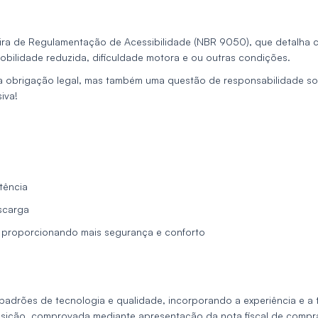
ira de Regulamentação de Acessibilidade (NBR 9050), que detalha cr
mobilidade reduzida, dificuldade motora e ou outras condições.
 obrigação legal, mas também uma questão de responsabilidade soci
iva!
tência
scarga
, proporcionando mais segurança e conforto
drões de tecnologia e qualidade, incorporando a experiência e a t
quisição, comprovada mediante apresentação da nota fiscal de compr