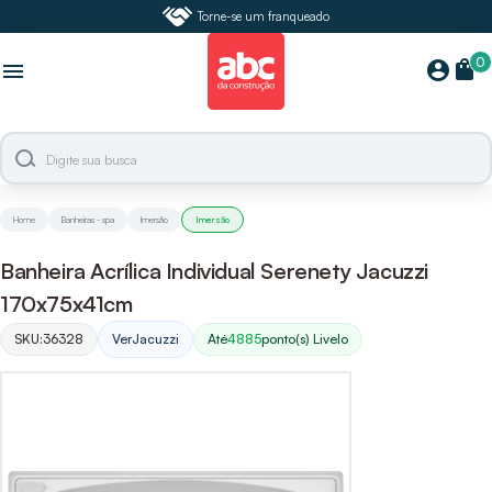
Torne-se um franqueado
0
shopping_bag
account_circle
menu
Home
Banheiras - spa
Imersão
Imersão
Banheira Acrílica Individual Serenety Jacuzzi
170x75x41cm
SKU:
36328
Ver
Jacuzzi
Até
4885
ponto(s) Livelo