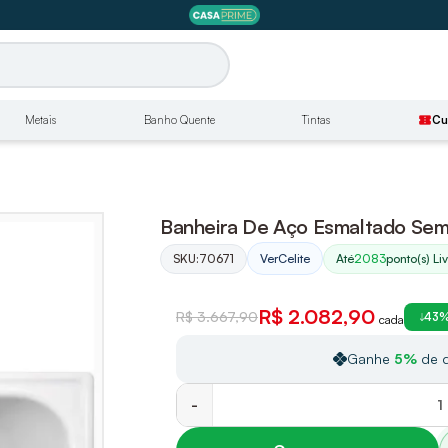
Metais
Banho Quente
Tintas
confirmation_number
Cu
Banheira De Aço Esmaltado Sem 
SKU:
70671
Até
2083
ponto(s) Li
Ver
Celite
R$ 2.082,90
R$ 3.667,90
43%
cada
Ganhe
5%
de d
-