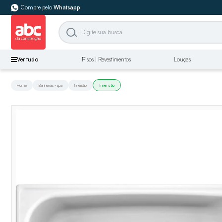
Compre pelo
Whatsapp
Ver tudo
Pisos | Revestimentos
Louças
Home
Banheiras - spa
Imersão
Imersão