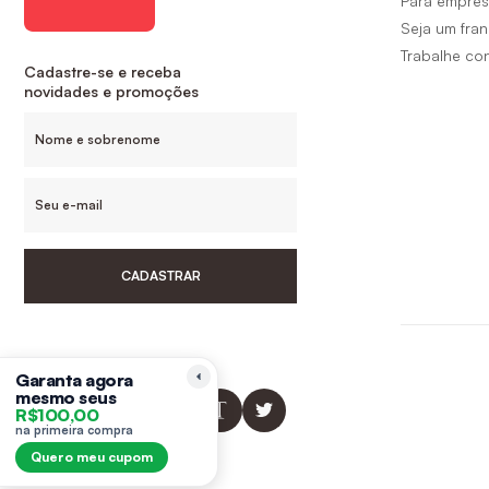
Para empre
Seja um fra
Trabalhe co
Cadastre-se e receba
novidades e promoções
CADASTRAR
Siga-nos
Garanta agora
mesmo seus
R$100,00
na primeira compra
Quero meu cupom