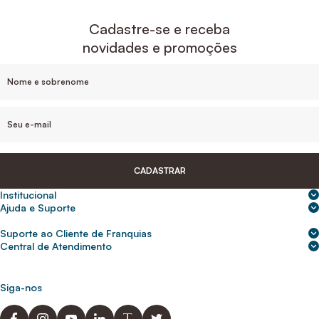
Cadastre-se e receba
novidades e promoções
CADASTRAR
Institucional
Sobre nós
Ajuda e Suporte
Central de Ajuda
Nossas lojas
Suporte ao Cliente de Franquias
Frete e entrega
Para empresas
2ª Via de Boletos - Crédito ABC
Central de Atendimento
Trocas e devoluções
0800 200 0216
Seja um franqueado
Portal de solicitação do titular
Cupons de desconto
Trabalhe conosco
(31) 9 9105-5920
Siga-nos
Política de Privacidade
abcnasuacasa.atendimento@abcdaconstrucao.com.br
Privacidade e segurança