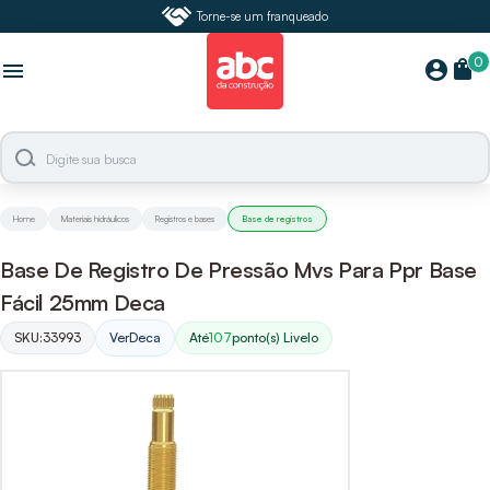
Torne-se um franqueado
0
shopping_bag
account_circle
menu
Home
Materiais hidráulicos
Registros e bases
Base de registros
Base De Registro De Pressão Mvs Para Ppr Base
Fácil 25mm Deca
SKU:
33993
Ver
Deca
Até
107
ponto(s) Livelo