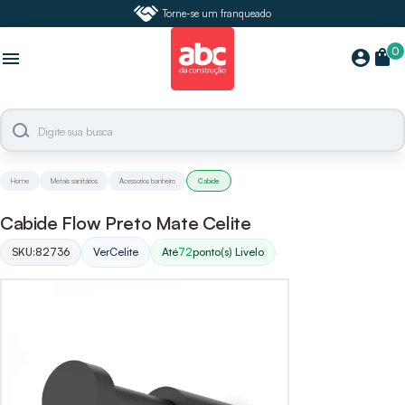
Torne-se um franqueado
0
shopping_bag
account_circle
menu
Home
Metais sanitários
Acessorios banheiro
Cabide
Cabide Flow Preto Mate Celite
SKU:
82736
Ver
Celite
Até
72
ponto(s) Livelo