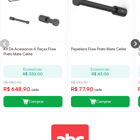
Kit De Acessórios 4 Peças Flow
Papeleira Flow Preto Mate Celite
Preto Mate Celite
C
Economize:
Economize:
R$ 332,00
R$ 43,00
R$ 980,90
R$ 120,90
R$ 648,90
R$ 77,90
cada
cada
Comprar
Comprar