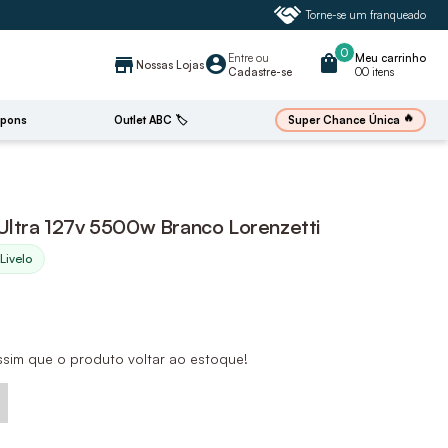
Torne-se um franqueado
0
Entre
ou
shopping_bag
Meu carrinho
account_circle
store
Nossas Lojas
Cadastre-se
00 itens
🔥
Super Chance Única
pons
Outlet ABC 🏷️
 Ultra 127v 5500w Branco Lorenzetti
 Livelo
ssim que o produto voltar ao estoque!