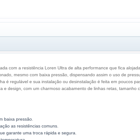
pada com a resistência Loren Ultra de alta performance que fica alojada
cionado, mesmo com baixa pressão, dispensando assim o uso de pressu
ha é regulável e sua instalação ou desinstalação é feita em poucos pa
a e design, com um charmoso acabamento de linhas retas, tamanho co
m baixa pressão.
ração as resistências comuns.
 que garante uma troca rápida e segura.
 temperatura.