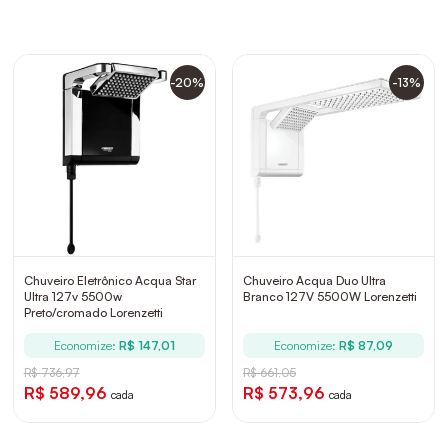
-20%
-13%
Chuveiro Eletrônico Acqua Star
Chuveiro Acqua Duo Ultra
Ultra 127v 5500w
Branco 127V 5500W Lorenzetti
Preto/cromado Lorenzetti
Economize:
R$ 147,01
Economize:
R$ 87,09
R$ 736,97
R$ 661,05
R$ 589,96
R$ 573,96
cada
cada