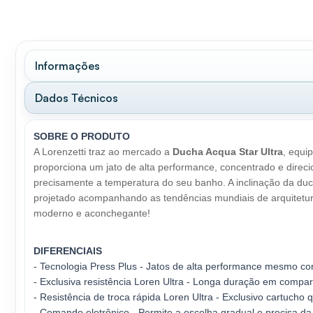
Informações
Dados Técnicos
SOBRE O PRODUTO
A Lorenzetti traz ao mercado a
Ducha Acqua Star Ultra
, equi
proporciona um jato de alta performance, concentrado e dire
precisamente a temperatura do seu banho. A inclinação da duc
projetado acompanhando as tendências mundiais de arquitetur
moderno e aconchegante!
DIFERENCIAIS
- Tecnologia Press Plus - Jatos de alta performance mesmo co
- Exclusiva resistência Loren Ultra - Longa duração em compa
- Resistência de troca rápida Loren Ultra - Exclusivo cartucho
- Comando eletrônico - Permite a escolha gradual e precisa da