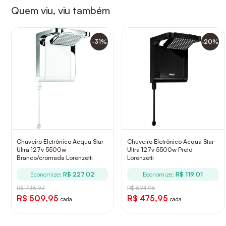
Quem viu, viu também
-31%
-20%
Chuveiro Eletrônico Acqua Star
Chuveiro Eletrônico Acqua Star
Ultra 127v 5500w
Ultra 127v 5500w Preto
Branco/cromada Lorenzetti
Lorenzetti
Economize:
R$ 227,02
Economize:
R$ 119,01
R$ 736,97
R$ 594,96
R$ 509,95
R$ 475,95
cada
cada