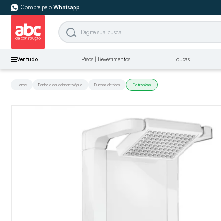
Compre pelo
Whatsapp
Ver tudo
Pisos | Revestimentos
Louças
Home
Banho e aquecimento água
Duchas eletricas
Eletronicas