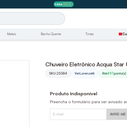
Metais
Banho Quente
Tintas
confirmation_number
Cu
Chuveiro Eletrônico Acqua Star
SKU:
25384
Até
497
ponto(s)
Ver
Lorenzetti
Produto Indisponível
Preencha o formulário para ser avisado a
AVISE-ME