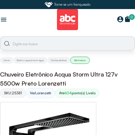
Torne-se um franqueado
0
shopping_bag
account_circle
menu
Home
Banho e aquecimento água
Duchas eletricas
Eletronicas
Chuveiro Eletrônico Acqua Storm Ultra 127v
5500w Preto Lorenzetti
SKU:
25381
Ver
Lorenzetti
Até
604
ponto(s) Livelo