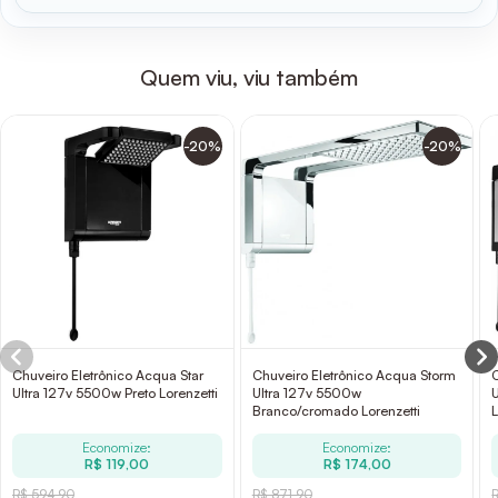
Quem viu, viu também
-20%
-20%
Chuveiro Eletrônico Acqua Star
Chuveiro Eletrônico Acqua Storm
Ultra 127v 5500w Preto Lorenzetti
Ultra 127v 5500w
Branco/cromado Lorenzetti
L
Economize:
Economize:
R$ 119,00
R$ 174,00
R$ 594,90
R$ 871,90