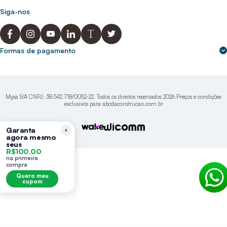
Cupons de desconto
Trabalhe conosco
(31) 9 9105-5920
Siga-nos
Política de Privacidade
abcnasuacasa.atendimento@abcdaconstrucao.com.br
Privacidade e segurança
Voz: Segunda a Sexta das 08:00 às 18:00
Whatsapp: Segunda a Sexta das 08:00 às 18:00
Formas de pagamento
Domingos e Feriados - sem expediente.
Mysa S/A CNPJ: 38.542.718/0052-22. Todos os direitos reservados 2026.Preços e condições
exclusivos para abcdaconstrucao.com.br
Garanta
agora mesmo
seus
R$100,00
na primeira
compra
Quero meu
cupom