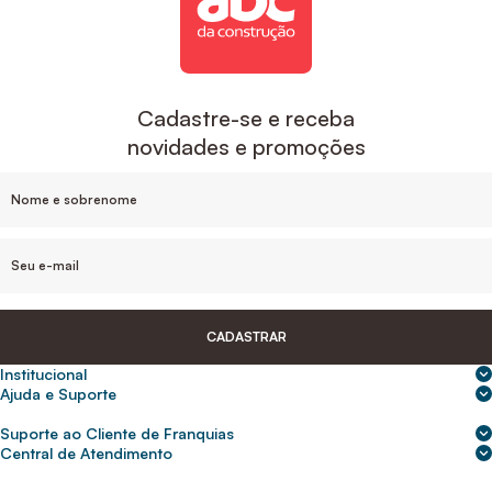
Cadastre-se e receba
novidades e promoções
CADASTRAR
Institucional
Sobre nós
Ajuda e Suporte
Central de Ajuda
Nossas lojas
Suporte ao Cliente de Franquias
Frete e entrega
Para empresas
2ª Via de Boletos - Crédito ABC
Central de Atendimento
Trocas e devoluções
0800 200 0216
Seja um franqueado
Portal de solicitação do titular