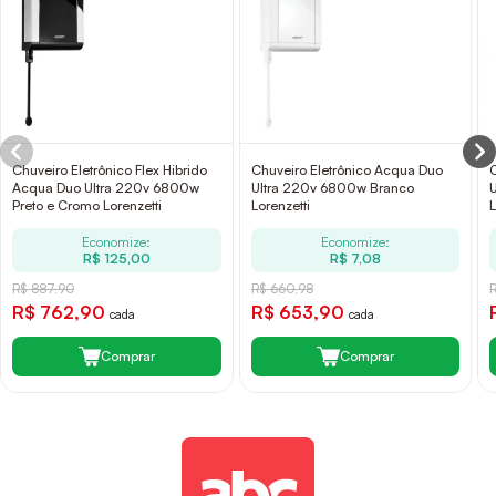
Chuveiro Eletrônico Flex Hibrido
Chuveiro Eletrônico Acqua Duo
Acqua Duo Ultra 220v 6800w
Ultra 220v 6800w Branco
Preto e Cromo Lorenzetti
Lorenzetti
L
Economize:
Economize:
R$ 125,00
R$ 7,08
R$ 887,90
R$ 660,98
R$ 762,90
R$ 653,90
cada
cada
Comprar
Comprar