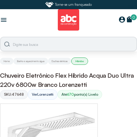
Torne-se um franqueado
0
shopping_bag
account_circle
menu
Home
Banho e aquecimento água
Duchas eletricas
Hibridas
Chuveiro Eletrônico Flex Hibrido Acqua Duo Ultra
220v 6800w Branco Lorenzetti
SKU:
47648
Ver
Lorenzetti
Até
670
ponto(s) Livelo