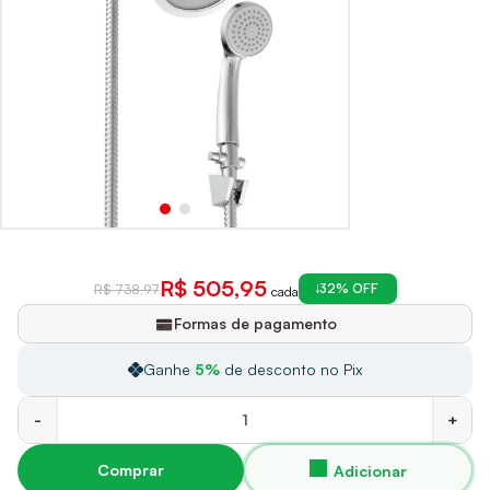
R$ 505,95
32% OFF
R$ 738,97
cada
Formas de pagamento
Ganhe
5%
de desconto no Pix
-
+
Comprar