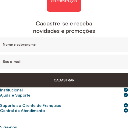
Cadastre-se e receba
novidades e promoções
CADASTRAR
Institucional
Sobre nós
Ajuda e Suporte
Central de Ajuda
Nossas lojas
Suporte ao Cliente de Franquias
Frete e entrega
Para empresas
2ª Via de Boletos - Crédito ABC
Central de Atendimento
Trocas e devoluções
0800 200 0216
Seja um franqueado
Portal de solicitação do titular
Cupons de desconto
Trabalhe conosco
(31) 9 9105-5920
Siga-nos