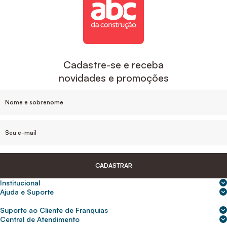
Cadastre-se e receba
novidades e promoções
CADASTRAR
Institucional
Sobre nós
Ajuda e Suporte
Central de Ajuda
Nossas lojas
Suporte ao Cliente de Franquias
Frete e entrega
Para empresas
2ª Via de Boletos - Crédito ABC
Central de Atendimento
Trocas e devoluções