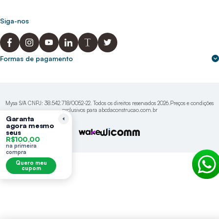
0800 200 0216
Seja um franqueado
Portal de solicitação do titular
Cupons de desconto
Trabalhe conosco
(31) 9 9105-5920
Siga-nos
Política de Privacidade
abcnasuacasa.atendimento@abcdaconstrucao.com.br
Privacidade e segurança
Voz: Segunda a Sexta das 08:00 às 18:00
Whatsapp: Segunda a Sexta das 08:00 às 18:00
Formas de pagamento
Domingos e Feriados - sem expediente.
Mysa S/A CNPJ: 38.542.718/0052-22. Todos os direitos reservados 2026.Preços e condições
exclusivos para abcdaconstrucao.com.br
Garanta
agora mesmo
seus
R$100,00
na primeira
compra
Quero meu
cupom