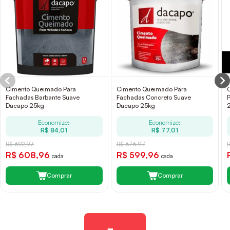
Cimento Queimado Para
Cimento Queimado Para
Fachadas Barbante Suave
Fachadas Concreto Suave
Dacapo 25kg
Dacapo 25kg
Economize:
Economize:
R$ 84,01
R$ 77,01
R$ 692,97
R$ 676,97
R
R$ 608,96
R$ 599,96
cada
cada
Comprar
Comprar