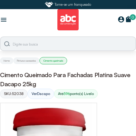
Torne-se um franqueado
0
shopping_bag
account_circle
menu
Home
Pintura e acessórios
Cimento queimado
Cimento Queimado Para Fachadas Platina Suave
Dacapo 25kg
SKU:
52038
Ver
Dacapo
Até
596
ponto(s) Livelo