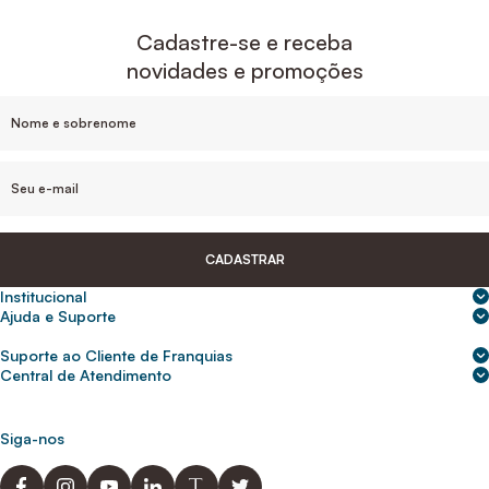
Cadastre-se e receba
novidades e promoções
CADASTRAR
Institucional
Sobre nós
Ajuda e Suporte
Central de Ajuda
Nossas lojas
Suporte ao Cliente de Franquias
Frete e entrega
Para empresas
2ª Via de Boletos - Crédito ABC
Central de Atendimento
Trocas e devoluções
0800 200 0216
Seja um franqueado
Portal de solicitação do titular
Cupons de desconto
Trabalhe conosco
(31) 9 9105-5920
Siga-nos
Política de Privacidade
abcnasuacasa.atendimento@abcdaconstrucao.com.br
Privacidade e segurança