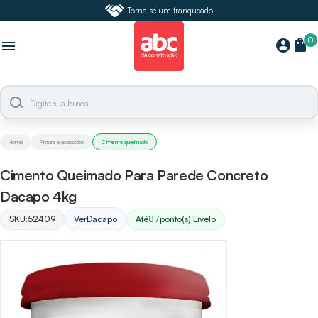
Torne-se um franqueado
0
shopping_bag
account_circle
menu
Home
Pintura e acessórios
Cimento queimado
Cimento Queimado Para Parede Concreto
Dacapo 4kg
SKU:
52409
Ver
Dacapo
Até
87
ponto(s) Livelo