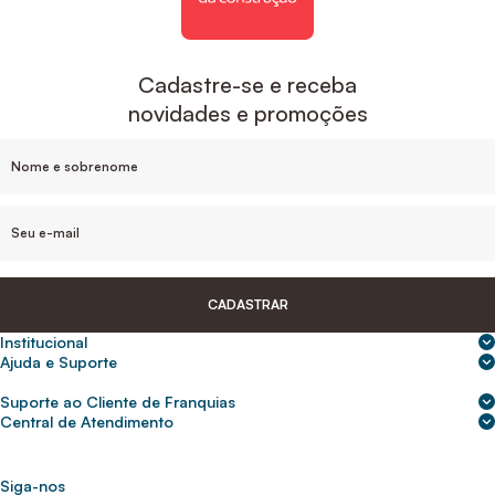
Cadastre-se e receba
novidades e promoções
CADASTRAR
Institucional
Sobre nós
Ajuda e Suporte
Central de Ajuda
Nossas lojas
Suporte ao Cliente de Franquias
Frete e entrega
Para empresas
2ª Via de Boletos - Crédito ABC
Central de Atendimento
Trocas e devoluções
0800 200 0216
Seja um franqueado
Portal de solicitação do titular
Cupons de desconto
Trabalhe conosco
(31) 9 9105-5920
Siga-nos
Política de Privacidade