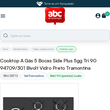
Torne-se um franqueado
0
shopping_bag
account_circle
menu
Home
Eletrodomésticos
Fogões, cooktops e fornos
Cooktops à gás
Cooktop A Gás 5 Bocas Side Plus 5gg Tri 90
94709/301 Bivolt Vidro Preto Tramontina
SKU:
35173
Ver
Tramontina
Até
2960
ponto(s) Livelo