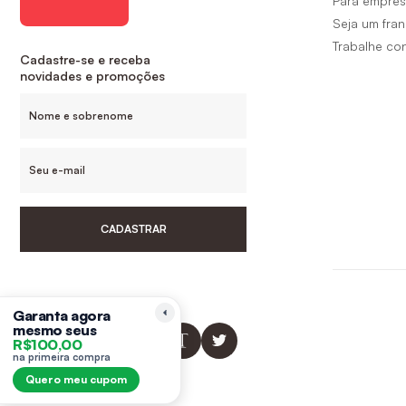
Para empre
Seja um fra
Trabalhe co
Cadastre-se e receba
novidades e promoções
CADASTRAR
Siga-nos
Garanta agora
mesmo seus
R$100,00
na primeira compra
Quero meu cupom