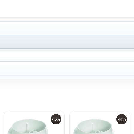
-13%
-14%