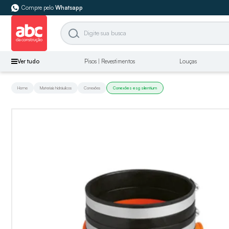
Compre pelo
Whatsapp
Ver tudo
Pisos | Revestimentos
Louças
Home
Materiais hidráulicos
Conexões
Conexões esg silentium