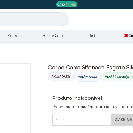
Metais
Banho Quente
Tintas
confirmation_number
Cu
Corpo Caixa Sifonada Esgoto 
SKU:
29658
Até
654
ponto(s) L
Ver
Amanco
Produto Indisponível
Preencha o formulário para ser avisado a
AVISE-ME