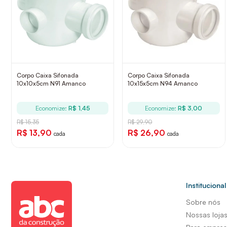
Corpo Caixa Sifonada
Corpo Caixa Sifonada
10x10x5cm N91 Amanco
10x15x5cm N94 Amanco
Economize:
R$ 1,45
Economize:
R$ 3,00
R$ 15,35
R$ 29,90
R$ 13,90
R$ 26,90
cada
cada
Institucional
Sobre nós
Nossas loja