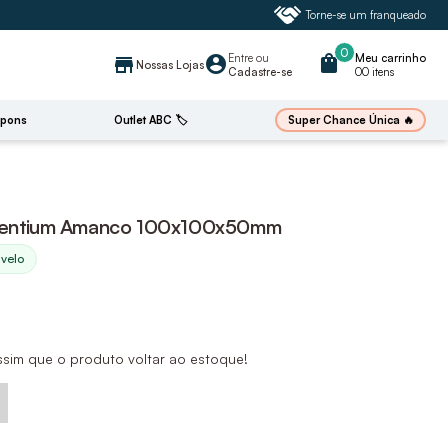
Torne-se um franqueado
0
Entre
ou
shopping_bag
Meu carrinho
account_circle
store
Nossas Lojas
Cadastre-se
00 itens
🔥
Super Chance Única
pons
Outlet ABC 🏷️
Silentium Amanco 100x100x50mm
ivelo
ssim que o produto voltar ao estoque!