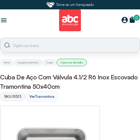
Torne-se um franqueado
0
shopping_bag
account_circle
menu
Home
Louças/inox/sintetico
Cubas
Cubas inox alto brilho
Cuba De Aço Com Válvula 4.1/2 R6 Inox Escovado
Tramontina 50x40cm
SKU:
51513
Ver
Tramontina