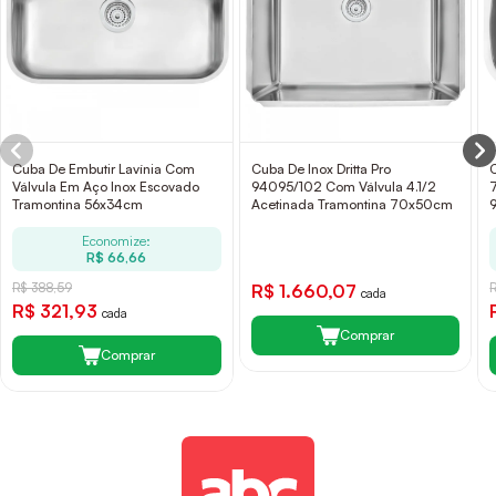
Cuba De Embutir Lavínia Com
Cuba De Inox Dritta Pro
Válvula Em Aço Inox Escovado
94095/102 Com Válvula 4.1/2
Tramontina 56x34cm
Acetinada Tramontina 70x50cm
Economize:
R$ 66,66
R$ 388,59
R$ 1.660,07
R
cada
R$ 321,93
cada
Comprar
Comprar