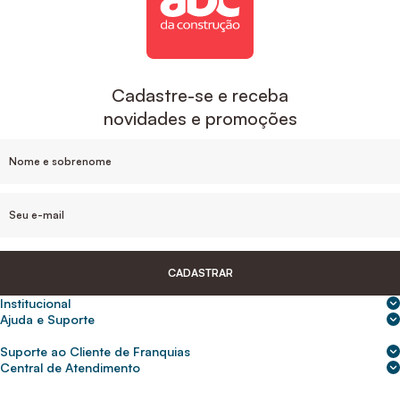
Cadastre-se e receba
novidades e promoções
CADASTRAR
Institucional
Sobre nós
Ajuda e Suporte
Central de Ajuda
Nossas lojas
Suporte ao Cliente de Franquias
Frete e entrega
Para empresas
2ª Via de Boletos - Crédito ABC
Central de Atendimento
Trocas e devoluções
0800 200 0216
Seja um franqueado
Portal de solicitação do titular