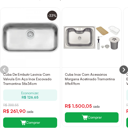
-33%
Cuba De Embutir Lavínia Com
Cuba Inox Com Acessórios
Válvula Em Aço Inox Escovado
Morgana Acetinado Tramontina
Tramontina 56x34cm
69x49cm
Economize:
R$ 126,65
R$ 388,55
R$ 1.500,05
cada
R$ 261,90
cada
Comprar
Comprar