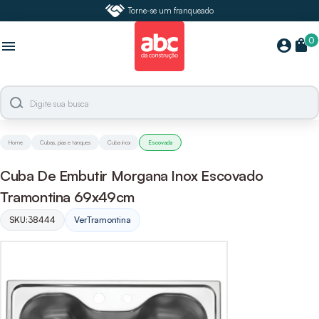
Torne-se um franqueado
0
shopping_bag
account_circle
menu
Home
Cubas, pias e tanques
Cuba inox
Escovada
Cuba De Embutir Morgana Inox Escovado
Tramontina 69x49cm
SKU:
38444
Ver
Tramontina