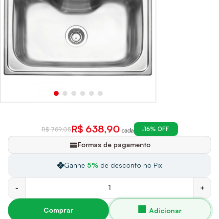
R$ 638,90
16% OFF
R$ 759,05
cada
Formas de pagamento
Ganhe
5%
de desconto no Pix
-
+
Comprar