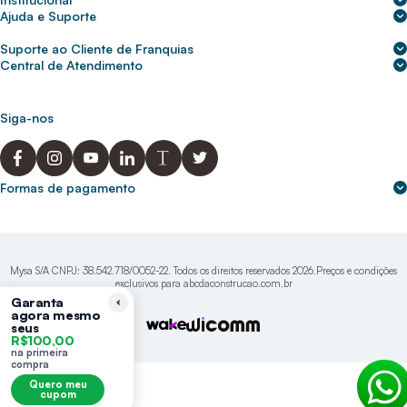
Sobre nós
Ajuda e Suporte
Central de Ajuda
Nossas lojas
Suporte ao Cliente de Franquias
Frete e entrega
Para empresas
2ª Via de Boletos - Crédito ABC
Central de Atendimento
Trocas e devoluções
0800 200 0216
Seja um franqueado
Portal de solicitação do titular
Cupons de desconto
Trabalhe conosco
(31) 9 9105-5920
Siga-nos
Política de Privacidade
abcnasuacasa.atendimento@abcdaconstrucao.com.br
Privacidade e segurança
Voz: Segunda a Sexta das 08:00 às 18:00
Whatsapp: Segunda a Sexta das 08:00 às 18:00
Formas de pagamento
Domingos e Feriados - sem expediente.
Mysa S/A CNPJ: 38.542.718/0052-22. Todos os direitos reservados 2026.Preços e condições
exclusivos para abcdaconstrucao.com.br
Garanta
agora mesmo
seus
R$100,00
na primeira
compra
Quero meu
cupom