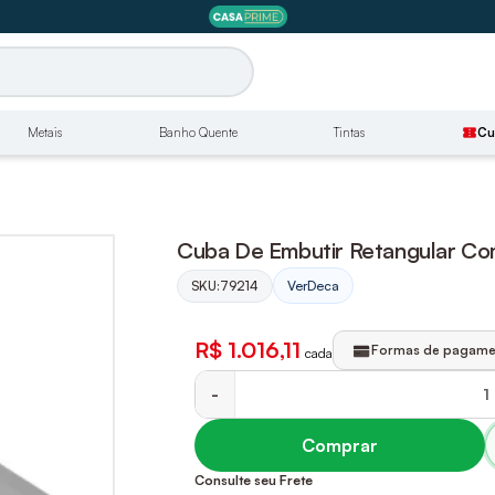
Metais
Banho Quente
Tintas
confirmation_number
Cu
Cuba De Embutir Retangular C
SKU:
79214
Ver
Deca
R$ 1.016,11
Formas de pagame
cada
-
Comprar
Consulte seu Frete