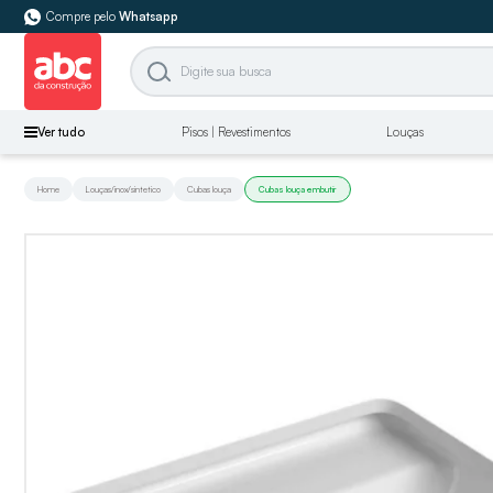
Compre pelo
Whatsapp
Ver tudo
Pisos | Revestimentos
Louças
Home
Louças/inox/sintetico
Cubas louça
Cubas louça embutir