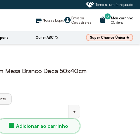
Torne-se um franqueado
0
Entre
ou
shopping_bag
Meu carrinho
account_circle
store
Nossas Lojas
Cadastre-se
00 itens
🔥
Super Chance Única
pons
Outlet ABC 🏷️
om Mesa Branco Deca 50x40cm
nto
+
Adicionar ao carrinho