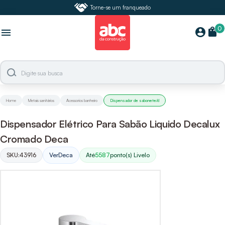
Torne-se um franqueado
0
shopping_bag
account_circle
menu
Home
Metais sanitários
Acessorios banheiro
Dispensador de sabonete/d
Dispensador Elétrico Para Sabão Liquido Decalux
Cromado Deca
SKU:
43916
Ver
Deca
Até
5587
ponto(s) Livelo