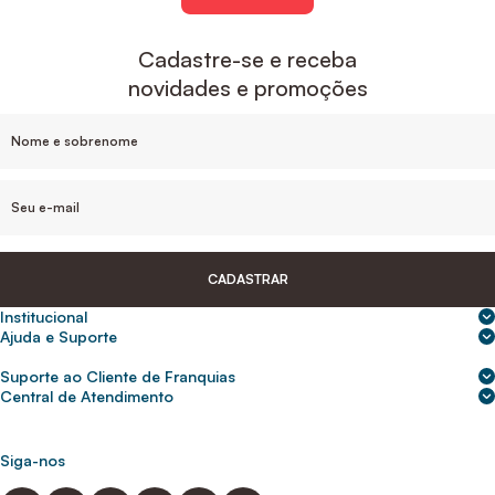
Cadastre-se e receba
novidades e promoções
CADASTRAR
Institucional
Sobre nós
Ajuda e Suporte
Central de Ajuda
Nossas lojas
Suporte ao Cliente de Franquias
Frete e entrega
Para empresas
2ª Via de Boletos - Crédito ABC
Central de Atendimento
Trocas e devoluções
0800 200 0216
Seja um franqueado
Portal de solicitação do titular
Cupons de desconto
Trabalhe conosco
(31) 9 9105-5920
Siga-nos
Política de Privacidade
abcnasuacasa.atendimento@abcdaconstrucao.com.br
Privacidade e segurança