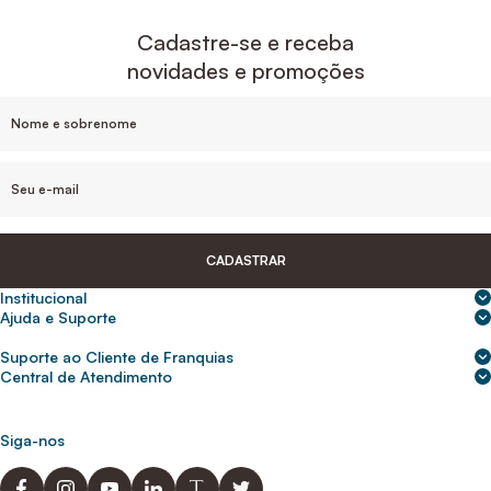
Cadastre-se e receba
novidades e promoções
CADASTRAR
Institucional
Sobre nós
Ajuda e Suporte
Central de Ajuda
Nossas lojas
Suporte ao Cliente de Franquias
Frete e entrega
Para empresas
2ª Via de Boletos - Crédito ABC
Central de Atendimento
Trocas e devoluções
0800 200 0216
Seja um franqueado
Portal de solicitação do titular
Cupons de desconto
Trabalhe conosco
(31) 9 9105-5920
Siga-nos
Política de Privacidade
abcnasuacasa.atendimento@abcdaconstrucao.com.br
Privacidade e segurança