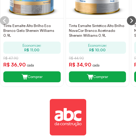
Tinta Esmalte Alto Brilho Eco
Tinta Esmalte Sintético Alto Brilho
T
Branco Gelo Sherwin Williams
NovaCor Branco Acetinado
0,9L
Sherwin Williams 0,9L
Economize:
Economize:
R$ 11,00
R$ 10,00
R$ 47,90
R$ 44,90
R$ 36,90
R$ 34,90
cada
cada
Comprar
Comprar