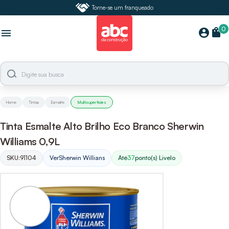
Torne-se um franqueado
0
shopping_bag
account_circle
menu
Home
Tintas
Esmalte
Multisuperfícies
Tinta Esmalte Alto Brilho Eco Branco Sherwin
Williams 0,9L
SKU:
91104
Ver
Sherwin Willians
Até
37
ponto(s) Livelo