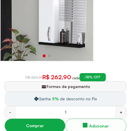
R$ 262,90
18% OFF
R$ 320,51
cada
Formas de pagamento
Ganhe
5%
de desconto no Pix
-
+
Comprar