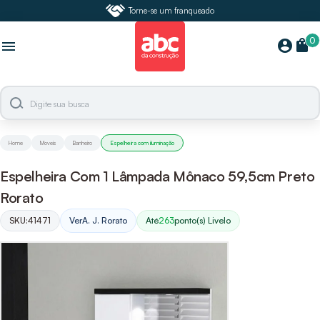
Torne-se um franqueado
0
shopping_bag
account_circle
menu
Home
Moveis
Banheiro
Espelheira com iluminação
Espelheira Com 1 Lâmpada Mônaco 59,5cm Preto
Rorato
SKU:
41471
Ver
A. J. Rorato
Até
263
ponto(s) Livelo