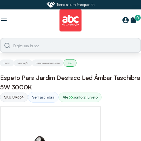
Torne-se um franqueado
0
shopping_bag
account_circle
menu
Home
Iluminação
Luminárias área externa
Spot
Espeto Para Jardim Destaco Led Âmbar Taschibra
5W 3000K
SKU:
89334
Ver
Taschibra
Até
36
ponto(s) Livelo