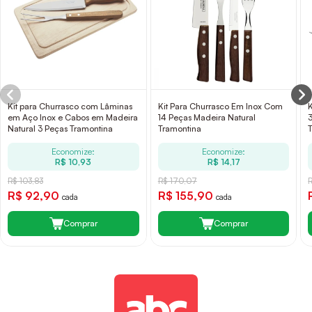
Kit para Churrasco com Lâminas
Kit Para Churrasco Em Inox Com
em Aço Inox e Cabos em Madeira
14 Peças Madeira Natural
Natural 3 Peças Tramontina
Tramontina
Economize:
Economize:
R$ 10,93
R$ 14,17
R$ 103,83
R$ 170,07
R$ 92,90
R$ 155,90
cada
cada
Comprar
Comprar