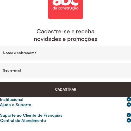
Cadastre-se e receba
novidades e promoções
CADASTRAR
Institucional
Sobre nós
Ajuda e Suporte
Central de Ajuda
Nossas lojas
Suporte ao Cliente de Franquias
Frete e entrega
Para empresas
2ª Via de Boletos - Crédito ABC
Central de Atendimento
Trocas e devoluções
0800 200 0216
Seja um franqueado
Portal de solicitação do titular