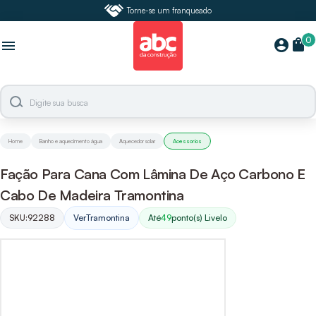
Torne-se um franqueado
0
shopping_bag
account_circle
menu
Home
Banho e aquecimento água
Aquecedor solar
Acessorios
Fação Para Cana Com Lâmina De Aço Carbono E
Cabo De Madeira Tramontina
SKU:
92288
Ver
Tramontina
Até
49
ponto(s) Livelo