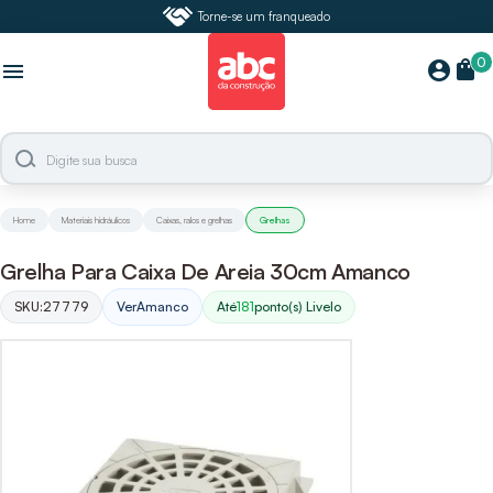
Torne-se um franqueado
0
shopping_bag
account_circle
menu
Home
Materiais hidráulicos
Caixas, ralos e grelhas
Grelhas
Grelha Para Caixa De Areia 30cm Amanco
SKU:
27779
Ver
Amanco
Até
181
ponto(s) Livelo