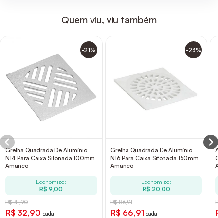
Quem viu, viu também
-21%
-23%
Grelha Quadrada De Alumínio
Grelha Quadrada De Alumínio
N14 Para Caixa Sifonada 100mm
N16 Para Caixa Sifonada 150mm
Amanco
Amanco
Economize:
Economize:
R$ 9,00
R$ 20,00
R$ 41,90
R$ 86,91
R
R$ 32,90
R$ 66,91
cada
cada