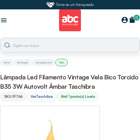
Torne-se um franqueado
0
shopping_bag
account_circle
menu
Home
Iluminação
Lâmpadas retrô
Vela
Lâmpada Led Filamento Vintage Vela Bico Torcido
B35 3W Autovolt Âmbar Taschibra
SKU:
91766
Ver
Taschibra
Até
17
ponto(s) Livelo