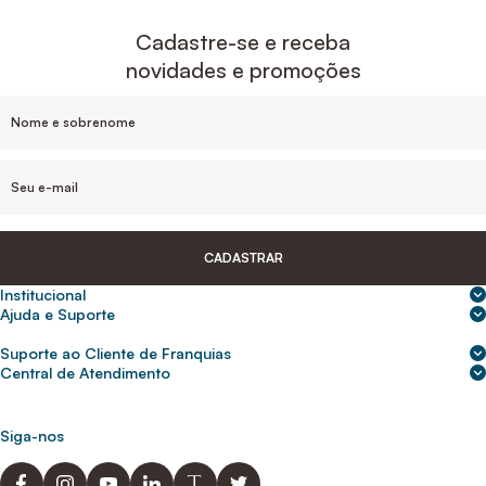
Cadastre-se e receba
novidades e promoções
CADASTRAR
Institucional
Sobre nós
Ajuda e Suporte
Central de Ajuda
Nossas lojas
Suporte ao Cliente de Franquias
Frete e entrega
Para empresas
2ª Via de Boletos - Crédito ABC
Central de Atendimento
Trocas e devoluções
0800 200 0216
Seja um franqueado
Portal de solicitação do titular
Cupons de desconto
Trabalhe conosco
(31) 9 9105-5920
Siga-nos
Política de Privacidade
abcnasuacasa.atendimento@abcdaconstrucao.com.br
Privacidade e segurança