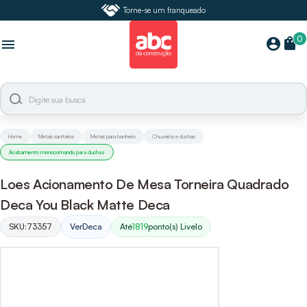
Torne-se um franqueado
0
shopping_bag
account_circle
menu
Home
Metais sanitários
Metais para banheiro
Chuveiros e duchas
Acabamento monocomando para duchas
Loes Acionamento De Mesa Torneira Quadrado
Deca You Black Matte Deca
SKU:
73357
Ver
Deca
Até
1819
ponto(s) Livelo