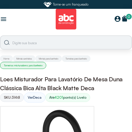
Torne-se um franqueado
0
shopping_bag
account_circle
menu
Home
Metais sanitários
Metais para banheiro
Torneiras para banheiro
Torneiras misturadores para banheiro
Loes Misturador Para Lavatório De Mesa Duna
Clássica Bica Alta Black Matte Deca
SKU:
31461
Ver
Deca
Até
4201
ponto(s) Livelo